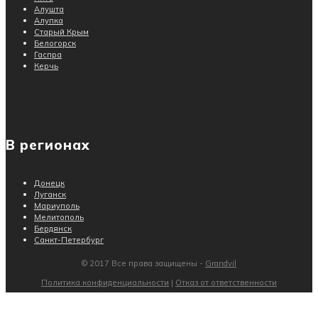
Алушта
Алупка
Старый Крым
Белогорск
Гаспра
Керчь
В регионах
Донецк
Луганск
Мариуполь
Мелитополь
Бердянск
Санкт-Петербург
© 2017 Все права защищены -
Grandvil
Политика конфиденциальности
|
Отказ от ответственности