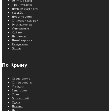
Элитные дома
Премиум дома
Дома класса люкс
Усадьбы
Дорогие дома
С плоской крышей
Эксклюзивные
Уникальные
Хай тек
Дуплексы
Дизайнерские
Резиденции
Виллы
По Крыму
Севастополь
Симферополь
Феодосия
Евпатория
Саки
Бахчисарай
Судак
Ленино
Ялта