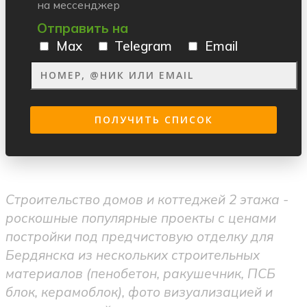
на мессенджер
Отправить на
Max
Telegram
Email
Строительство домов и коттеджей 2 этажа -
роскошные популярные проекты с ценами
постройки под предчистовую отделку для
Бердянска из нескольких строительных
материалов (пенобетон, ракушечник, ПСБ
блок, керамоблок), фото визуализацией и