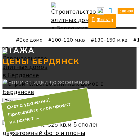
О нас
Прайс
Контакты
Звонок
Фильтр
ПОСТРОИТЬ ДОМ ДВА
Все дома
100-120 м.кв
130-150 м.кв
ЭТАЖА
Toggle navigation
О нас
Услуги