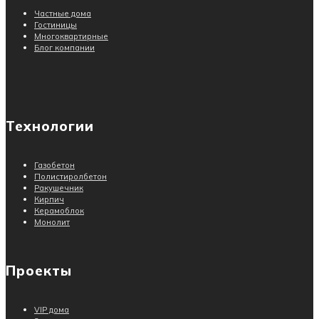
Частные дома
Гостиницы
Многоквартирные
Блог компании
Технологии
Газобетон
Полистиролбетон
Ракушечник
Кирпич
Керамоблок
Монолит
Проекты
VIP дома