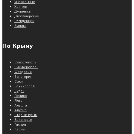
Уникальные
Хай тек
Дуплексы
Дизайнерские
Резиденции
Виллы
По Крыму
Севастополь
Симферополь
Феодосия
Евпатория
Саки
Бахчисарай
Судак
Ленино
Ялта
Алушта
Алупка
Старый Крым
Белогорск
Гаспра
Керчь