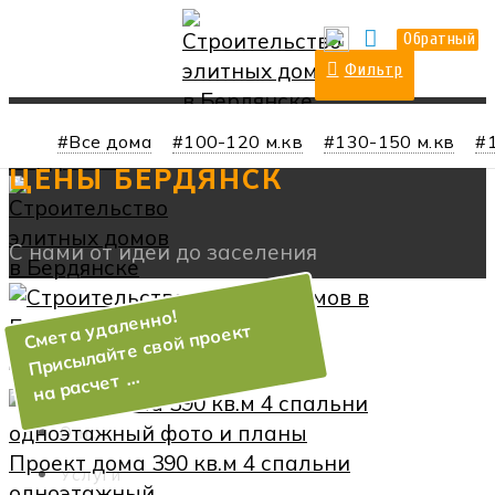
О нас
Прайс
Контакты
Обратный
Фильтр
ПОСТРОИТЬ ДОМ 4 СПАЛЬНИ
Все дома
100-120 м.кв
130-150 м.кв
Toggle navigation
О нас
Проект дома 390 кв.м 4 спальни
Услуги
одноэтажный