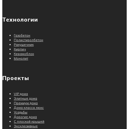
Технологии
Газобетон
Полистиролбетон
Ракушечник
Кирпич
Керамоблок
Монолит
Проекты
VIP дома
Элитные дома
Премиум дома
Дома класса люкс
Усадьбы
Дорогие дома
С плоской крышей
Эксклюзивные